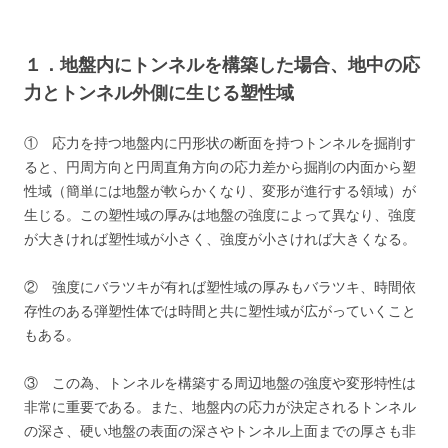
１．地盤内にトンネルを構築した場合、地中の応
力とトンネル外側に生じる塑性域
① 応力を持つ地盤内に円形状の断面を持つトンネルを掘削す
ると、円周方向と円周直角方向の応力差から掘削の内面から塑
性域（簡単には地盤が軟らかくなり、変形が進行する領域）が
生じる。この塑性域の厚みは地盤の強度によって異なり、強度
が大きければ塑性域が小さく、強度が小さければ大きくなる。
② 強度にバラツキが有れば塑性域の厚みもバラツキ、時間依
存性のある弾塑性体では時間と共に塑性域が広がっていくこと
もある。
③ この為、トンネルを構築する周辺地盤の強度や変形特性は
非常に重要である。また、地盤内の応力が決定されるトンネル
の深さ、硬い地盤の表面の深さやトンネル上面までの厚さも非