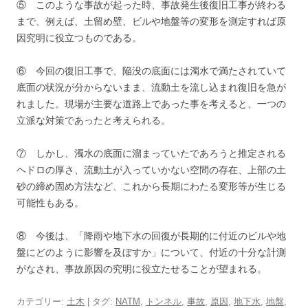
⑤ このような事故が起った時、事故発生後復旧工事が終わる
まで、例えば、土留め壁、ビルや地盤等の変形を測定すれば原
因究明に役立つものである。
⑥ 今回の復旧工事で、陥没の底面には濁水で満たされていて
底面の状況が分からないまま、流動土を流し込まれ復旧を急が
れました。現場が主要な道路上であった事を考えると、一つの
立派な対策であったと考えられる。
⑦ しかし、濁水の底面に溜まっていたであろうと推定される
ヘドロの厚さ、流動土が入っていかない空間の存在、上部の土
砂の締め固め方法など、これから長期にわたる変形等が生じる
可能性もある。
⑧ 今後は、「降雨や地下水の回復が長期的に付近のビルや地
盤にどのように影響を及ぼすか」について、付近の十分な計測
がなされ、事故原因の究明に役立たせることが望まれる。
カテゴリー:
土木
| タグ:
NATM
,
トンネル
,
事故
,
原因
,
地下水
,
地盤
,