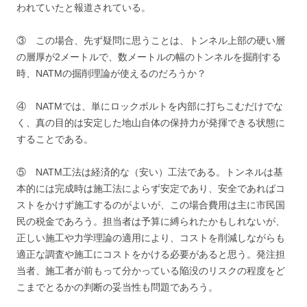
われていたと報道されている。
③ この場合、先ず疑問に思うことは、トンネル上部の硬い層
の層厚が2メートルで、数メートルの幅のトンネルを掘削する
時、NATMの掘削理論が使えるのだろうか？
④ NATMでは、単にロックボルトを内部に打ちこむだけでな
く、真の目的は安定した地山自体の保持力が発揮できる状態に
することである。
⑤ NATM工法は経済的な（安い）工法である。トンネルは基
本的には完成時は施工法によらず安定であり、安全であればコ
ストをかけず施工するのがよいが、この場合費用は主に市民国
民の税金であろう。担当者は予算に縛られたかもしれないが、
正しい施工や力学理論の適用により、コストを削減しながらも
適正な調査や施工にコストをかける必要があると思う。発注担
当者、施工者が前もって分かっている陥没のリスクの程度をど
こまでとるかの判断の妥当性も問題であろう。