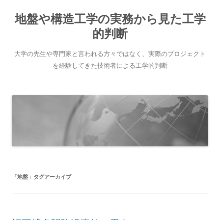
地盤や構造工学の実務から見た工学
的判断
大学の先生や専門家と言われる方々ではなく、実際のプロジェクト
を経験してきた技術者による工学的判断
コ
ン
テ
ン
ツ
へ
ス
キ
ッ
プ
「
地盤
」タグアーカイブ