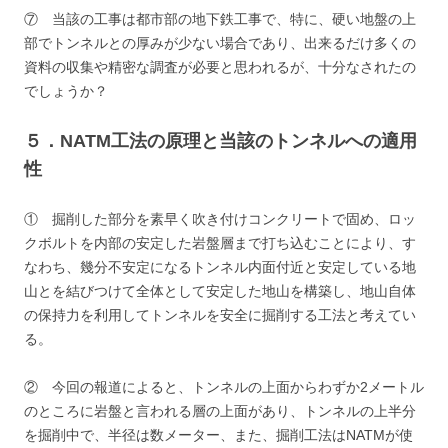
⑦ 当該の工事は都市部の地下鉄工事で、特に、硬い地盤の上
部でトンネルとの厚みが少ない場合であり、出来るだけ多くの
資料の収集や精密な調査が必要と思われるが、十分なされたの
でしょうか？
５．NATM工法の原理と当該のトンネルへの適用
性
① 掘削した部分を素早く吹き付けコンクリートで固め、ロッ
クボルトを内部の安定した岩盤層まで打ち込むことにより、す
なわち、幾分不安定になるトンネル内面付近と安定している地
山とを結びつけて全体として安定した地山を構築し、地山自体
の保持力を利用してトンネルを安全に掘削する工法と考えてい
る。
② 今回の報道によると、トンネルの上面からわずか2メートル
のところに岩盤と言われる層の上面があり、トンネルの上半分
を掘削中で、半径は数メーター、また、掘削工法はNATMが使