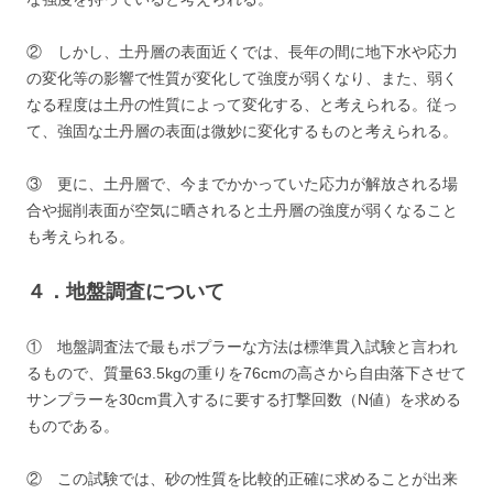
② しかし、土丹層の表面近くでは、長年の間に地下水や応力
の変化等の影響で性質が変化して強度が弱くなり、また、弱く
なる程度は土丹の性質によって変化する、と考えられる。従っ
て、強固な土丹層の表面は微妙に変化するものと考えられる。
③ 更に、土丹層で、今までかかっていた応力が解放される場
合や掘削表面が空気に晒されると土丹層の強度が弱くなること
も考えられる。
４．地盤調査について
① 地盤調査法で最もポプラーな方法は標準貫入試験と言われ
るもので、質量63.5kgの重りを76cmの高さから自由落下させて
サンプラーを30cm貫入するに要する打撃回数（N値）を求める
ものである。
② この試験では、砂の性質を比較的正確に求めることが出来