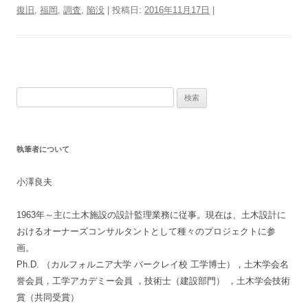
復旧
,
福岡
,
調査
,
陥没
| 投稿日:
2016年11月17日
|
検
索
:
執筆者について
小澤良夫
1963年～主に土木施設の設計監理業務に従事。現在は、土木設計に
おけるオーナーズコンサルタントとして種々のプロジェクトに参
画。
Ph.D. （カルフォルニア大学 バークレイ校 工学博士），土木学会名
誉会員，工学アカデミー会員 ，技術士（建設部門） ，土木学会技術
賞（共同受賞）