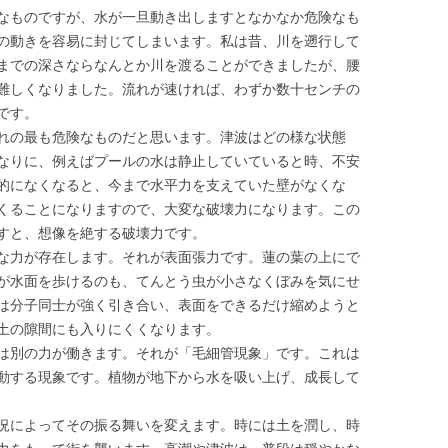
なものですが、水が一旦動き出しますとなかなか危険なも
の動きを容易に封じてしまいます。私は昔、川を遡行して
までの深さならなんとか川を渡ることができましたが、腰
難しくなりました。流れが速ければ、わずか数十センチの
です。
れの最も危険なものだと思います。津波はどの様な状態
なりに、例えばプールの水は静止していていると時、不安
的になくなると、今まで水平力を支えていた壁がなくな
くることになりますので、大変な破壊力になります。この
すと、想像を絶する破壊力です。
な力が存在します。それが表面張力です。蓮の葉の上にで
が水面を歩けるのも、てんとう虫が小さなくぼみを気にせ
は分子同士が強く引き合い、表面をできるだけ縮めようと
土の隙間にも入りにくくなります。
は別の力が働きます。それが「毛細管現象」です。これは
動する現象です。植物が地下から水を吸い上げ、成長して
況によってその振る舞いを変えます。時には土を潤し、時