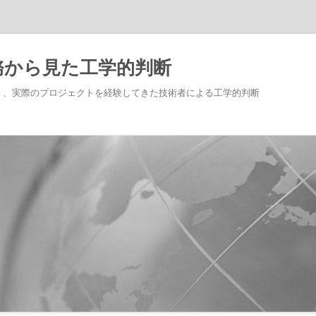
務から見た工学的判断
く、実際のプロジェクトを経験してきた技術者による工学的判断
コ
ン
テ
ン
ツ
へ
ス
キ
ッ
プ