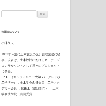
検
索
:
執筆者について
小澤良夫
1963年～主に土木施設の設計監理業務に従
事。現在は、土木設計におけるオーナーズ
コンサルタントとして種々のプロジェクト
に参画。
Ph.D. （カルフォルニア大学 バークレイ校
工学博士），土木学会名誉会員，工学アカ
デミー会員 ，技術士（建設部門） ，土木
学会技術賞（共同受賞）