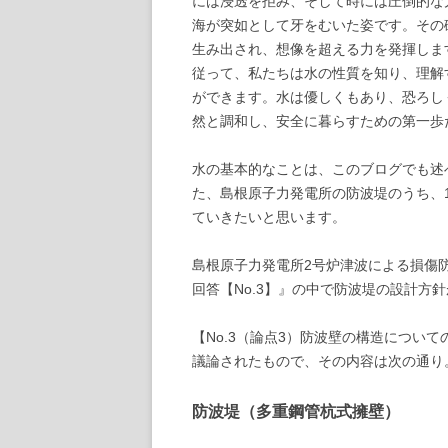
には浸透を拒み、そして時には圧倒的な
海が突如として牙をむいた姿です。その
生み出され、想像を超える力を発揮しま
従って、私たちは水の性質を知り、理解
ができます。水は優しくもあり、恐ろし
然と調和し、安全に暮らすための第一歩
水の基本的なことは、このブログでも述
た、島根原子力発電所の防波堤のうち、
ていきたいと思います。
島根原子力発電所2号炉津波による損傷
回答【No.3】』の中で防波堤の設計方
【No.3（論点3）防波壁の構造につい
議論されたもので、その内容は次の通り
防波堤（多重鋼管杭式擁壁）