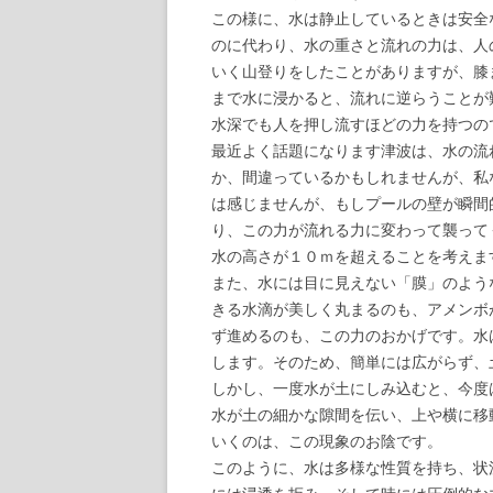
この様に、水は静止しているときは安全
のに代わり、水の重さと流れの力は、人
いく山登りをしたことがありますが、膝
まで水に浸かると、流れに逆らうことが
水深でも人を押し流すほどの力を持つの
最近よく話題になります津波は、水の流
か、間違っているかもしれませんが、私
は感じませんが、もしプールの壁が瞬間
り、この力が流れる力に変わって襲って
水の高さが１０ｍを超えることを考えま
また、水には目に見えない「膜」のよう
きる水滴が美しく丸まるのも、アメンボ
ず進めるのも、この力のおかげです。水
します。そのため、簡単には広がらず、
しかし、一度水が土にしみ込むと、今度
水が土の細かな隙間を伝い、上や横に移
いくのは、この現象のお陰です。
このように、水は多様な性質を持ち、状