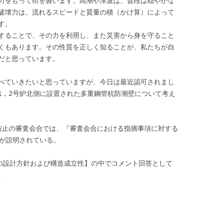
力をもって街を襲います。高潮や津波は、普段は穏やかな
破壊力は、流れるスピードと質量の積（かけ算）によって
す。
することで、その力を利用し、また災害から身を守ること
くもあります。その性質を正しく知ることが、私たちが自
だと思っています。
べていきたいと思っていますが、今日は最近認可されまし
1，2号炉北側に設置された多重鋼管杭防潮壁について考え
防止の審査会合では、『審査会合における指摘事項に対する
針が説明されている。
ての設計方針および構造成立性】の中でコメント回答として
。