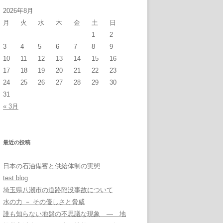
2026年8月
月
火
水
木
金
土
日
1
2
3
4
5
6
7
8
9
10
11
12
13
14
15
16
17
18
19
20
21
22
23
24
25
26
27
28
29
30
31
« 3月
最近の投稿
日本の石油備蓄と供給体制の実態
test blog
埼玉県八潮市の道路陥没事故について
水の力 － その優しさと脅威
誰も知らない地盤の不思議な現象 ― 地