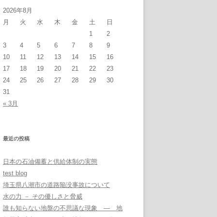
2026年8月
月
火
水
木
金
土
日
1
2
3
4
5
6
7
8
9
10
11
12
13
14
15
16
17
18
19
20
21
22
23
24
25
26
27
28
29
30
31
« 3月
最近の投稿
日本の石油備蓄と供給体制の実態
test blog
埼玉県八潮市の道路陥没事故について
水の力 － その優しさと脅威
誰も知らない地盤の不思議な現象 ― 地