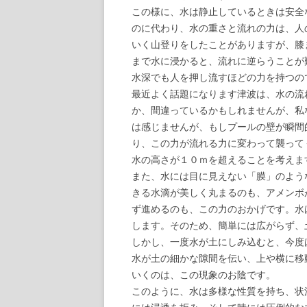
この様に、水は静止しているときは安全
のに代わり、水の重さと流れの力は、人
いく山登りをしたことがありますが、膝
まで水に浸かると、流れに逆らうことが
水深でも人を押し流すほどの力を持つの
最近よく話題になります津波は、水の流
か、間違っているかもしれませんが、私
は感じませんが、もしプールの壁が瞬間
り、この力が流れる力に変わって襲って
水の高さが１０ｍを超えることを考えま
また、水には目に見えない「膜」のよう
きる水滴が美しく丸まるのも、アメンボ
ず進めるのも、この力のおかげです。水
します。そのため、簡単には広がらず、
しかし、一度水が土にしみ込むと、今度
水が土の細かな隙間を伝い、上や横に移
いくのは、この現象のお陰です。
このように、水は多様な性質を持ち、状