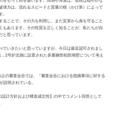
力をもって街を襲います。高潮や津波は、普段は穏やかな
破壊力は、流れるスピードと質量の積（かけ算）によって
す。
することで、その力を利用し、また災害から身を守ること
くもあります。その性質を正しく知ることが、私たちが自
だと思っています。
べていきたいと思っていますが、今日は最近認可されまし
1，2号炉北側に設置された多重鋼管杭防潮壁について考え
防止の審査会合では、『審査会合における指摘事項に対する
針が説明されている。
ての設計方針および構造成立性】の中でコメント回答として
。