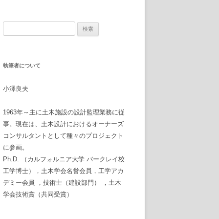
検
索
:
執筆者について
小澤良夫
1963年～主に土木施設の設計監理業務に従
事。現在は、土木設計におけるオーナーズ
コンサルタントとして種々のプロジェクト
に参画。
Ph.D. （カルフォルニア大学 バークレイ校
工学博士），土木学会名誉会員，工学アカ
デミー会員 ，技術士（建設部門） ，土木
学会技術賞（共同受賞）