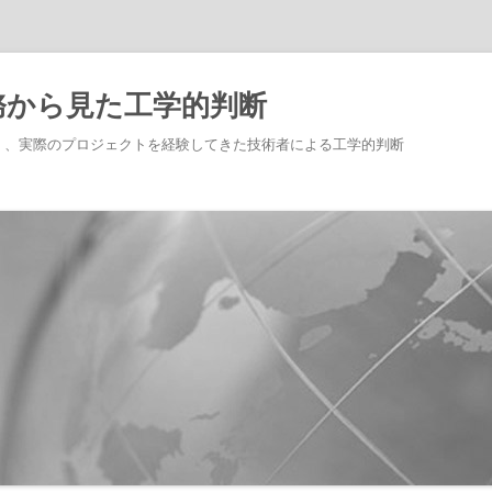
務から見た工学的判断
く、実際のプロジェクトを経験してきた技術者による工学的判断
コ
ン
テ
ン
ツ
へ
ス
キ
ッ
プ