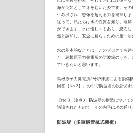
には浸透を拒み、そして時には圧倒的な
海が突如として牙をむいた姿です。その
生み出され、想像を超える力を発揮しま
従って、私たちは水の性質を知り、理解
ができます。水は優しくもあり、恐ろし
然と調和し、安全に暮らすための第一歩
水の基本的なことは、このブログでも述
た、島根原子力発電所の防波堤のうち、
ていきたいと思います。
島根原子力発電所2号炉津波による損傷
回答【No.3】』の中で防波堤の設計方
【No.3（論点3）防波壁の構造につい
議論されたもので、その内容は次の通り
防波堤（多重鋼管杭式擁壁）