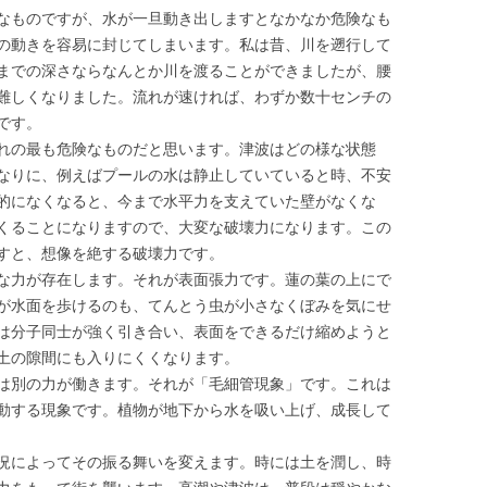
なものですが、水が一旦動き出しますとなかなか危険なも
の動きを容易に封じてしまいます。私は昔、川を遡行して
までの深さならなんとか川を渡ることができましたが、腰
難しくなりました。流れが速ければ、わずか数十センチの
です。
れの最も危険なものだと思います。津波はどの様な状態
なりに、例えばプールの水は静止していていると時、不安
的になくなると、今まで水平力を支えていた壁がなくな
くることになりますので、大変な破壊力になります。この
すと、想像を絶する破壊力です。
な力が存在します。それが表面張力です。蓮の葉の上にで
が水面を歩けるのも、てんとう虫が小さなくぼみを気にせ
は分子同士が強く引き合い、表面をできるだけ縮めようと
土の隙間にも入りにくくなります。
は別の力が働きます。それが「毛細管現象」です。これは
動する現象です。植物が地下から水を吸い上げ、成長して
況によってその振る舞いを変えます。時には土を潤し、時