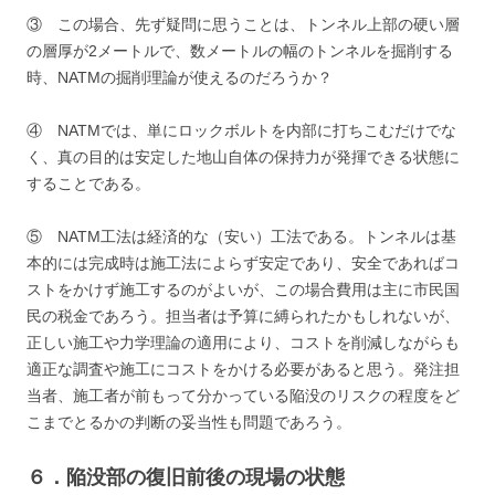
③ この場合、先ず疑問に思うことは、トンネル上部の硬い層
の層厚が2メートルで、数メートルの幅のトンネルを掘削する
時、NATMの掘削理論が使えるのだろうか？
④ NATMでは、単にロックボルトを内部に打ちこむだけでな
く、真の目的は安定した地山自体の保持力が発揮できる状態に
することである。
⑤ NATM工法は経済的な（安い）工法である。トンネルは基
本的には完成時は施工法によらず安定であり、安全であればコ
ストをかけず施工するのがよいが、この場合費用は主に市民国
民の税金であろう。担当者は予算に縛られたかもしれないが、
正しい施工や力学理論の適用により、コストを削減しながらも
適正な調査や施工にコストをかける必要があると思う。発注担
当者、施工者が前もって分かっている陥没のリスクの程度をど
こまでとるかの判断の妥当性も問題であろう。
６．陥没部の復旧前後の現場の状態