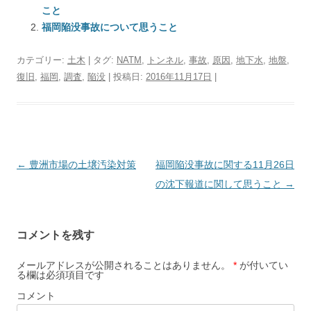
こと
福岡陥没事故について思うこと
カテゴリー:
土木
| タグ:
NATM
,
トンネル
,
事故
,
原因
,
地下水
,
地盤
,
復旧
,
福岡
,
調査
,
陥没
| 投稿日:
2016年11月17日
|
投
←
豊洲市場の土壌汚染対策
福岡陥没事故に関する11月26日
稿
の沈下報道に関して思うこと
→
ナ
ビ
コメントを残す
ゲ
ー
メールアドレスが公開されることはありません。
*
が付いてい
る欄は必須項目です
シ
コメント
ョ