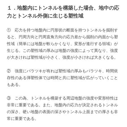
１．地盤内にトンネルを構築した場合、地中の応
力とトンネル外側に生じる塑性域
① 応力を持つ地盤内に円形状の断面を持つトンネルを掘削す
ると、円周方向と円周直角方向の応力差から掘削の内面から塑
性域（簡単には地盤が軟らかくなり、変形が進行する領域）が
生じる。この塑性域の厚みは地盤の強度によって異なり、強度
が大きければ塑性域が小さく、強度が小さければ大きくなる。
② 強度にバラツキが有れば塑性域の厚みもバラツキ、時間依
存性のある弾塑性体では時間と共に塑性域が広がっていくこと
もある。
③ この為、トンネルを構築する周辺地盤の強度や変形特性は
非常に重要である。また、地盤内の応力が決定されるトンネル
の深さ、硬い地盤の表面の深さやトンネル上面までの厚さも非
常に重要である。