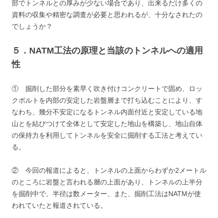
部でトンネルとの厚みが少ない場合であり、出来るだけ多くの
資料の収集や精密な調査が必要と思われるが、十分なされたの
でしょうか？
５．NATM工法の原理と当該のトンネルへの適用
性
① 掘削した部分を素早く吹き付けコンクリートで固め、ロッ
クボルトを内部の安定した岩盤層まで打ち込むことにより、す
なわち、幾分不安定になるトンネル内面付近と安定している地
山とを結びつけて全体として安定した地山を構築し、地山自体
の保持力を利用してトンネルを安全に掘削する工法と考えてい
る。
② 今回の報道によると、トンネルの上面からわずか2メートル
のところに岩盤と言われる層の上面があり、トンネルの上半分
を掘削中で、半径は数メーター、また、掘削工法はNATMが使
われていたと報道されている。