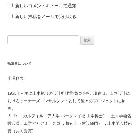
新しいコメントをメールで通知
新しい投稿をメールで受け取る
検
索
:
執筆者について
小澤良夫
1963年～主に土木施設の設計監理業務に従事。現在は、土木設計に
おけるオーナーズコンサルタントとして種々のプロジェクトに参
画。
Ph.D. （カルフォルニア大学 バークレイ校 工学博士），土木学会名
誉会員，工学アカデミー会員 ，技術士（建設部門） ，土木学会技術
賞（共同受賞）