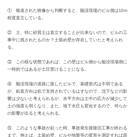
① 報道された映像から判断すると、陥没現場のビル側は10ｍ
程度直立している。
② 土、特に砂質土は直立することが出来ないので、ビルの工
事中に残されたものか？土留め壁が存在していたと考えられ
る。
③ この様な状態であれば、この壁はビル側から陥没現場側に
一時的ではあるが土圧受けることになる。
④ 陥没現場の道路に面したビルで、基礎形式は不明である
が、鉛直方向は杭で支持されているはずなので、沈下などの影
響は少ないと考えられるが、水平方向は土中の応力が減少して
土の強度も弱くなり、また、地下水圧も変化するので、何らか
の影響が出ると考えられる。
⑤ このような事故が起った時、事故発生後復旧工事が終わる
まで、例えば、土留め壁、ビルや地盤等の変形を測定すれば原