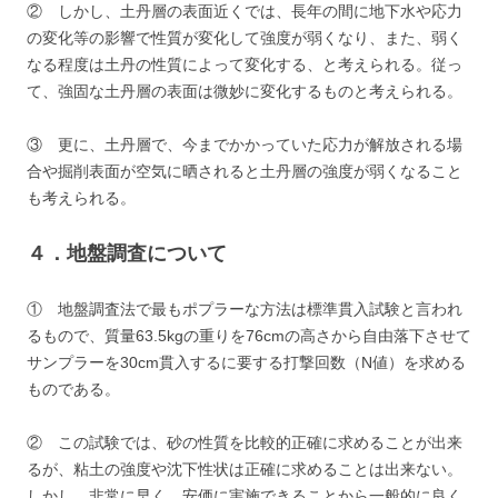
② しかし、土丹層の表面近くでは、長年の間に地下水や応力
の変化等の影響で性質が変化して強度が弱くなり、また、弱く
なる程度は土丹の性質によって変化する、と考えられる。従っ
て、強固な土丹層の表面は微妙に変化するものと考えられる。
③ 更に、土丹層で、今までかかっていた応力が解放される場
合や掘削表面が空気に晒されると土丹層の強度が弱くなること
も考えられる。
４．地盤調査について
① 地盤調査法で最もポプラーな方法は標準貫入試験と言われ
るもので、質量63.5kgの重りを76cmの高さから自由落下させて
サンプラーを30cm貫入するに要する打撃回数（N値）を求める
ものである。
② この試験では、砂の性質を比較的正確に求めることが出来
るが、粘土の強度や沈下性状は正確に求めることは出来ない。
しかし、非常に早く、安価に実施できることから一般的に良く