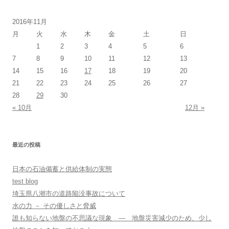
2016年11月
月
火
水
木
金
土
日
1
2
3
4
5
6
7
8
9
10
11
12
13
14
15
16
17
18
19
20
21
22
23
24
25
26
27
28
29
30
« 10月
12月 »
最近の投稿
日本の石油備蓄と供給体制の実態
test blog
埼玉県八潮市の道路陥没事故について
水の力 － その優しさと脅威
誰も知らない地盤の不思議な現象 ― 地盤災害減少のため、少し