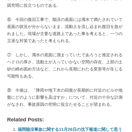
因究明に役立つものである。
⑥ 今回の復旧工事で、陥没の底面には濁水で満たされていて
底面の状況が分からないまま、流動土を流し込まれ復旧を急が
れました。現場が主要な道路上であった事を考えると、一つの
立派な対策であったと考えられる。
⑦ しかし、濁水の底面に溜まっていたであろうと推定される
ヘドロの厚さ、流動土が入っていかない空間の存在、上部の土
砂の締め固め方法など、これから長期にわたる変形等が生じる
可能性もある。
⑧ 今後は、「降雨や地下水の回復が長期的に付近のビルや地
盤にどのように影響を及ぼすか」について、付近の十分な計測
がなされ、事故原因の究明に役立たせることが望まれる。
Related Posts:
福岡陥没事故に関する11月26日の沈下報道に関して思う