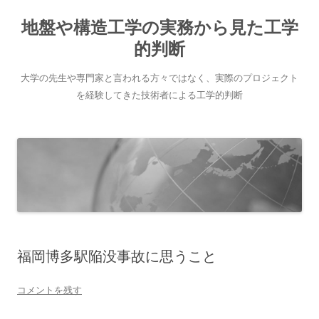
地盤や構造工学の実務から見た工学
的判断
大学の先生や専門家と言われる方々ではなく、実際のプロジェクト
を経験してきた技術者による工学的判断
コ
ン
テ
ン
ツ
へ
ス
キ
ッ
プ
福岡博多駅陥没事故に思うこと
コメントを残す