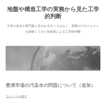
地盤や構造工学の実務から見た工学
的判断
大学の先生や専門家と言われる方々ではなく、実際のプロジェクト
を経験してきた技術者による工学的判断
コ
ン
テ
ン
ツ
へ
ス
キ
ッ
プ
豊洲市場の汚染水の問題について（追加）
コメントを残す