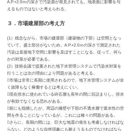
A.P.+2.0ｍの深さで汚染源が発見されても、地表面に影響を与
えるものではないと考えられる。
３．市場建屋部の考え方
(1）残念ながら、市場の建屋部（建築物の下部）は空間となっ
ていて、盛土部分がないため、A.P.+2.0ｍの深さで測定された
汚染は直接地下空間に影響を及ぼすことになる。従って、何ら
かの対策が必要である。
(2）技術会議で提案された地下水管理システムで汚染水対策を
行うことは次の理由により問題があると考える。
市場は非常に長期に使用されるので、地下水管理システムが全
く故障もなく稼働するとは考えにくい。
現在排水に使われている砕石層も長年の間に目詰まりし、排水
が有効でなくなる恐れがある。
前にも指摘したが、周辺の擁壁や下部の不透水層で遮水性の空
間を作ることになっているが、これには種々の問題がある。
さらに、長期の間には、巨大な地震の発生も考慮しなければな
らない。どのような自然現象にも耐えうるものでなければなら