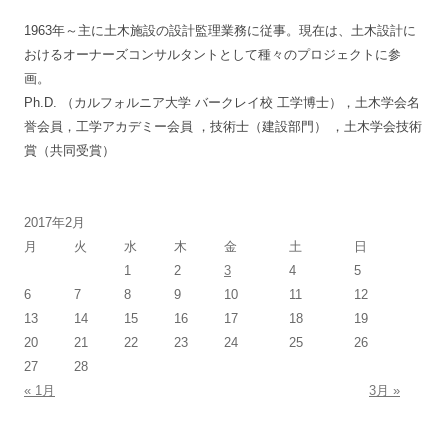
1963年～主に土木施設の設計監理業務に従事。現在は、土木設計に
おけるオーナーズコンサルタントとして種々のプロジェクトに参
画。
Ph.D. （カルフォルニア大学 バークレイ校 工学博士），土木学会名
誉会員，工学アカデミー会員 ，技術士（建設部門） ，土木学会技術
賞（共同受賞）
2017年2月
月
火
水
木
金
土
日
1
2
3
4
5
6
7
8
9
10
11
12
13
14
15
16
17
18
19
20
21
22
23
24
25
26
27
28
« 1月
3月 »