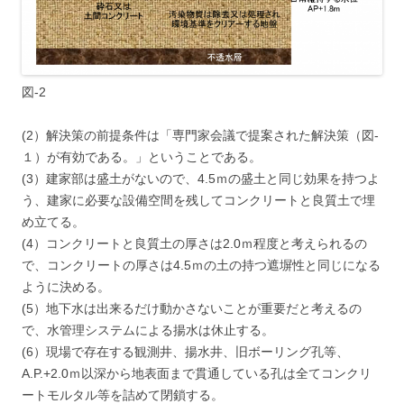
図-2
(2）解決策の前提条件は「専門家会議で提案された解決策（図-
１）が有効である。」ということである。
(3）建家部は盛土がないので、4.5ｍの盛土と同じ効果を持つよ
う、建家に必要な設備空間を残してコンクリートと良質土で埋
め立てる。
(4）コンクリートと良質土の厚さは2.0ｍ程度と考えられるの
で、コンクリートの厚さは4.5ｍの土の持つ遮塀性と同じになる
ように決める。
(5）地下水は出来るだけ動かさないことが重要だと考えるの
で、水管理システムによる揚水は休止する。
(6）現場で存在する観測井、揚水井、旧ボーリング孔等、
A.P.+2.0ｍ以深から地表面まで貫通している孔は全てコンクリ
ートモルタル等を詰めて閉鎖する。