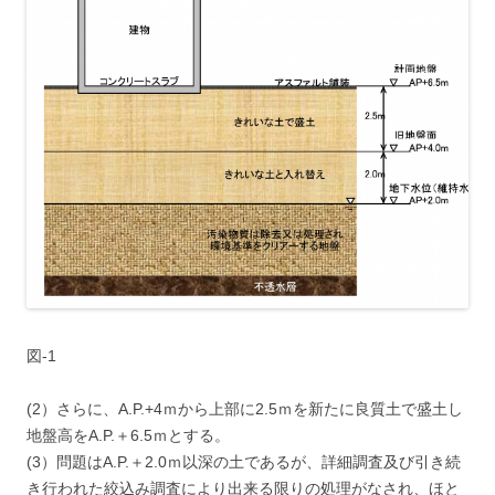
図-1
(2）さらに、A.P.+4ｍから上部に2.5ｍを新たに良質土で盛土し
地盤高をA.P.＋6.5ｍとする。
(3）問題はA.P.＋2.0ｍ以深の土であるが、詳細調査及び引き続
き行われた絞込み調査により出来る限りの処理がなされ、ほと