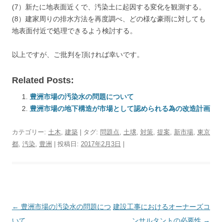
(7）新たに地表面近くで、汚染土に起因する変化を観測する。
(8）建家周りの排水方法を再度調べ、どの様な豪雨に対しても
地表面付近で処理できるよう検討する。
以上ですが、ご批判を頂ければ幸いです。
Related Posts:
豊洲市場の汚染水の問題について
豊洲市場の地下構造が市場として認められる為の改造計画
カテゴリー:
土木
,
建築
| タグ:
問題点
,
土壌
,
対策
,
提案
,
新市場
,
東京
都
,
汚染
,
豊洲
| 投稿日:
2017年2月3日
|
投
←
豊洲市場の汚染水の問題につ
建設工事におけるオーナーズコ
稿
いて
ンサルタントの必要性
→