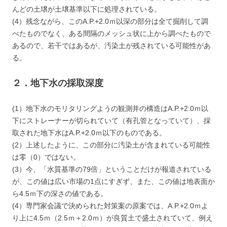
んどの土壌が土壌基準以下に処理されている。
(4）残念ながら、このA.P.+2.0ｍ以深の部分は全て掘削して調
べたものでなく、ある間隔のメッシュ状に上から調べたもので
あるので、若干ではあるが、汚染土が残されている可能性があ
る。
２．地下水の採取深度
(1）地下水のモリタリングようの観測井の構造はA.P.+2.0ｍ以
下にストレーナーが切られていて（有孔管となっていて）、採
取された地下水はA.P.+2.0ｍ以下のものである。
(2）上述したように、この部分に汚染土が含まれている可能性
は零（0）ではない。
(3）今、「水質基準の79倍」ということだけが報道されている
が、この値は広い市場の1点にすぎず、また、この値は地表面か
ら4.5ｍ下の深さの値である。
(4）専門家会議で決められた対策案の原案では、A.P.+2.0ｍよ
り上に4.5ｍ（2.5ｍ＋2.0ｍ）が良質土で盛土されていて、例え