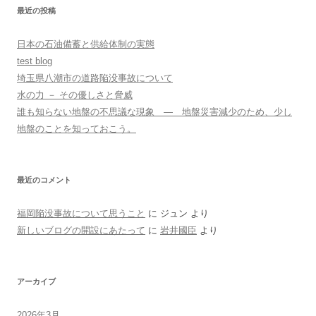
最近の投稿
日本の石油備蓄と供給体制の実態
test blog
埼玉県八潮市の道路陥没事故について
水の力 － その優しさと脅威
誰も知らない地盤の不思議な現象 ― 地盤災害減少のため、少し
地盤のことを知っておこう。
最近のコメント
福岡陥没事故について思うこと
に
ジュン
より
新しいブログの開設にあたって
に
岩井國臣
より
アーカイブ
2026年3月